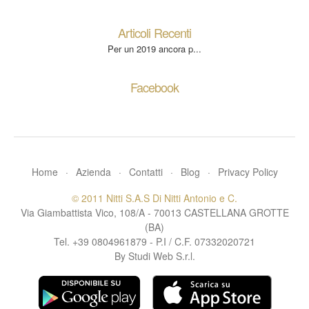
Articoli Recenti
Per un 2019 ancora p...
Facebook
Home
·
Azienda
·
Contatti
·
Blog
·
Privacy Policy
© 2011 Nitti S.A.S Di Nitti Antonio e C.
Via Giambattista Vico, 108/A - 70013 CASTELLANA GROTTE
(BA)
Tel. +39 0804961879 - P.I / C.F. 07332020721
By Studi Web S.r.l.